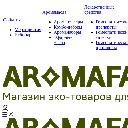
Лекарственные
Аромамасла
средства
События
Аромароллеры
Гомеопатически
Комбо-наборы
препараты
Мероприятия
Ароманаборы
Гомеопатически
Вебинары
Эфирные
аптечки
масла
Гомеопатически
протоколы