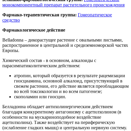
монокомпонентный препарат растительного происхождения
Фармако-терапевтическая группа:
Гомеопатическое
средство
Фармакологическое действие
Belladonna – дикорастущее растение с овальными листьями,
распространенное в центральной и средиземноморской частях
Европы.
Химический состав - в основном, алкалоиды с
парасимпатиколитическим действием:
атропин, который образуется в результате рацемизации
гиосциамина, основной алкалоид, присутствующий в
свежем растении, его действие является преобладающим
во всей токсикологии и во всем патогенезе;
скополамин или гиосцин.
Белладонна обладает антихолинергическим действием
благодаря конкурентному антагонизму с ацетилхолином (в
особенности на мускариноподобное воздействие
ацетилхолина). Также воздействует на периферическую
(ослабление гладких мышц) и центральную нервную систему.