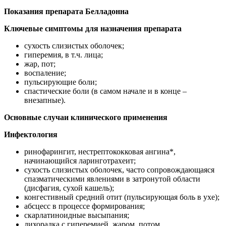
Показания препарата Белладонна
Ключевые симптомы для назначения препарата
сухость слизистых оболочек;
гиперемия, в т.ч. лица;
жар, пот;
воспаление;
пульсирующие боли;
спастические боли (в самом начале и в конце –
внезапные).
Основные случаи клинического применения
Инфектология
ринофарингит, нестрептококковая ангина*,
начинающийся ларинготрахеит;
сухость слизистых оболочек, часто сопровождающаяся
спазматическими явлениями в затронутой области
(дисфагия, сухой кашель);
конгестивный средний отит (пульсирующая боль в ухе);
абсцесс в процессе формирования;
скарлатиноидные высыпания;
лихорадка с гиперемией, жаром, потом.