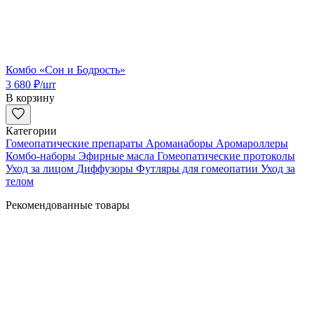
Комбо «Сон и Бодрость»
3 680
₽
/шт
В корзину
Категории
Гомеопатические препараты
Ароманаборы
Аромароллеры
Комбо-наборы
Эфирные масла
Гомеопатические протоколы
Уход за лицом
Диффузоры
Футляры для гомеопатии
Уход за
телом
Рекомендованные товары