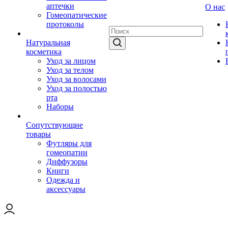
аптечки
О нас
Гомеопатические
протоколы
Натуральная
косметика
Уход за лицом
Уход за телом
Уход за волосами
Уход за полостью
рта
Наборы
Сопутствующие
товары
Футляры для
гомеопатии
Диффузоры
Книги
Одежда и
аксессуары