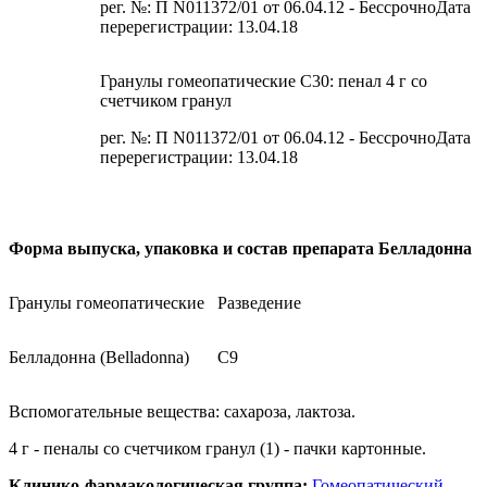
рег. №: П N011372/01 от 06.04.12 - БессрочноДата
перерегистрации: 13.04.18
Гранулы гомеопатические C30: пенал 4 г со
счетчиком гранул
рег. №: П N011372/01 от 06.04.12 - БессрочноДата
перерегистрации: 13.04.18
Форма выпуска, упаковка и состав препарата Белладонна
Гранулы гомеопатические
Разведение
Белладонна (Belladonna)
C9
Вспомогательные вещества: сахароза, лактоза.
4 г - пеналы со счетчиком гранул (1) - пачки картонные.
Клинико-фармакологическая группа:
Гомеопатический