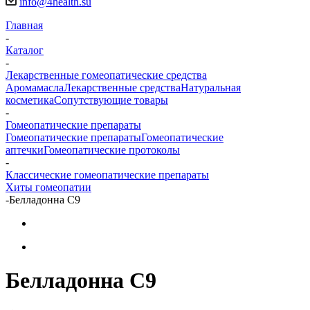
info@4health.su
Главная
-
Каталог
-
Лекарственные гомеопатические средства
Аромамасла
Лекарственные средства
Натуральная
косметика
Сопутствующие товары
-
Гомеопатические препараты
Гомеопатические препараты
Гомеопатические
аптечки
Гомеопатические протоколы
-
Классические гомеопатические препараты
Хиты гомеопатии
-
Белладонна C9
Белладонна C9