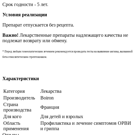
Срок годности - 5 лет.
Условия реализации
Препарат отпускается без рецепта.
Важно!
Лекарственные препараты надлежащего качества не
подлежат возврату или обмену.
* Перед любым гомеопатическим лечением рекомендуется проводить тесты на выявление ангины, вызванной
бета-гемолитическим стрептококком.
Характеристики
Категория
Лекарства
Производитель
Boiron
Страна
Франция
производства
Для кого
Для детей и взролых
Область
Профилактика и лечение симптомов ОРВИ
применения
и гриппа
Отзывы