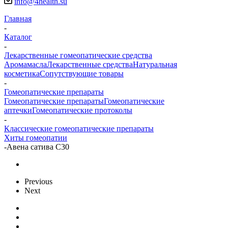
info@4health.su
Главная
-
Каталог
-
Лекарственные гомеопатические средства
Аромамасла
Лекарственные средства
Натуральная
косметика
Сопутствующие товары
-
Гомеопатические препараты
Гомеопатические препараты
Гомеопатические
аптечки
Гомеопатические протоколы
-
Классические гомеопатические препараты
Хиты гомеопатии
-
Авена сатива С30
Previous
Next