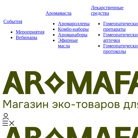
Лекарственные
Аромамасла
средства
События
Аромароллеры
Гомеопатически
Комбо-наборы
препараты
Мероприятия
Ароманаборы
Гомеопатически
Вебинары
Эфирные
аптечки
масла
Гомеопатически
протоколы