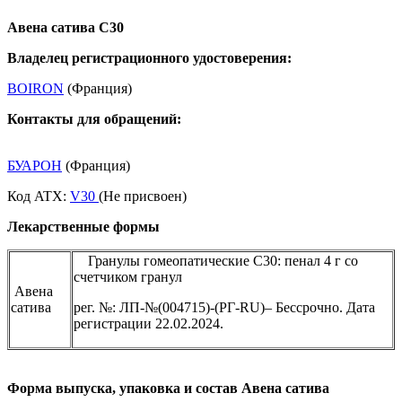
Авена сатива С30
Владелец регистрационного удостоверения:
BOIRON
(Франция)
Контакты для обращений:
БУАРОН
(Франция)
Код ATX:
V30
(Не присвоен)
Лекарственные формы
Гранулы гомеопатические C30: пенал 4 г со
счетчиком гранул
Авена
сатива
рег. №: ЛП-№(004715)-(РГ-RU)– Бессрочно. Дата
регистрации 22.02.2024.
Ф
орма выпуска, упаковка и состав Авена сатива