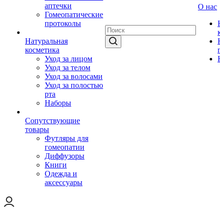
аптечки
О нас
Гомеопатические
протоколы
Натуральная
косметика
Уход за лицом
Уход за телом
Уход за волосами
Уход за полостью
рта
Наборы
Сопутствующие
товары
Футляры для
гомеопатии
Диффузоры
Книги
Одежда и
аксессуары