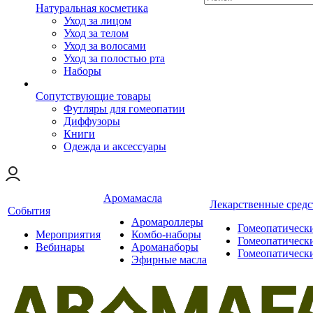
Натуральная косметика
Уход за лицом
Уход за телом
Уход за волосами
Уход за полостью рта
Наборы
Сопутствующие товары
Футляры для гомеопатии
Диффузоры
Книги
Одежда и аксессуары
Аромамасла
Лекарственные средс
События
Аромароллеры
Гомеопатическ
Мероприятия
Комбо-наборы
Гомеопатическ
Вебинары
Ароманаборы
Гомеопатическ
Эфирные масла