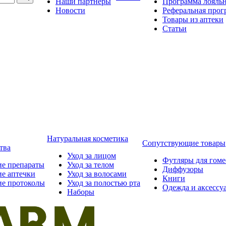
Наши партнёры
Программа лояль
Новости
Реферальная прог
Товары из аптеки
Статьи
Натуральная косметика
Сопутствующие товары
тва
Уход за лицом
Футляры для гом
ие препараты
Уход за телом
Диффузоры
ие аптечки
Уход за волосами
Книги
ие протоколы
Уход за полостью рта
Одежда и аксессу
Наборы