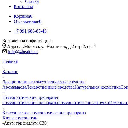
Статьи
Контакты
Корзина
0
Отложенные
0
+7 991 686-85-43
Контактная информация
Адрес: г.Москва, ул.Водников, д.2 стр.2, оф.4
info@4health.su
Главная
-
Каталог
-
Лекарственные гомеопатические средства
Аромамасла
Лекарственные средства
Натуральная косметика
Соп
-
Гомеопатические препараты
Гомеопатические препараты
Гомеопатические аптечки
Гомеопат
-
Классические гомеопатические препараты
Хиты гомеопатии
-
Арум трифиллум С30