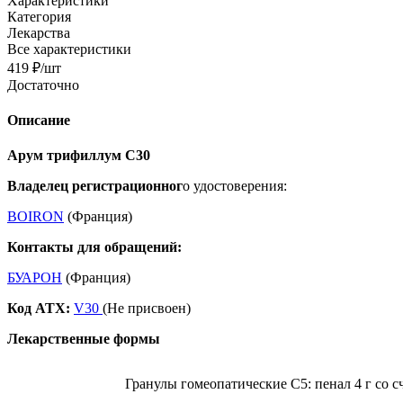
Характеристики
Категория
Лекарства
Все характеристики
419
₽
/шт
Достаточно
Описание
Арум трифиллум С30
Владелец регистрационног
о удостоверения:
BOIRON
(Франция)
Контакты для обращений:
БУАРОН
(Франция)
Код ATX:
V30
(Не присвоен)
Лекарственные формы
Гранулы гомеопатические C5: пенал 4 г со с