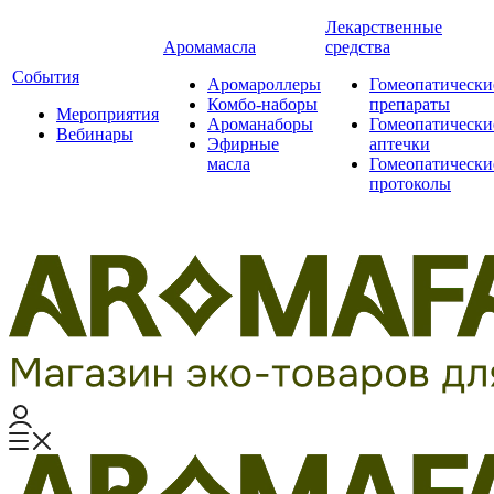
Лекарственные
Аромамасла
средства
События
Аромароллеры
Гомеопатически
Комбо-наборы
препараты
Мероприятия
Ароманаборы
Гомеопатически
Вебинары
Эфирные
аптечки
масла
Гомеопатически
протоколы