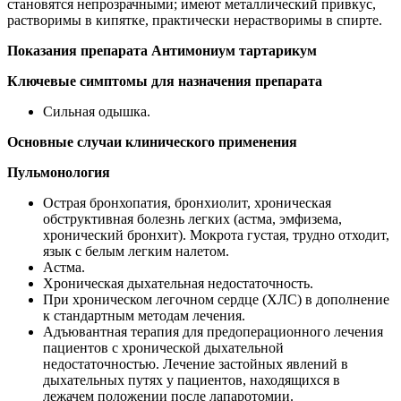
становятся непрозрачными; имеют металлический привкус,
растворимы в кипятке, практически нерастворимы в спирте.
Показания препарата Антимониум тартарикум
Ключевые симптомы для назначения препарата
Сильная одышка.
Основные случаи клинического применения
Пульмонология
Острая бронхопатия, бронхиолит, хроническая
обструктивная болезнь легких (астма, эмфизема,
хронический бронхит). Мокрота густая, трудно отходит,
язык с белым легким налетом.
Астма.
Хроническая дыхательная недостаточность.
При хроническом легочном сердце (ХЛС) в дополнение
к стандартным методам лечения.
Адъювантная терапия для предоперационного лечения
пациентов с хронической дыхательной
недостаточностью. Лечение застойных явлений в
дыхательных путях у пациентов, находящихся в
лежачем положении после лапаротомии.