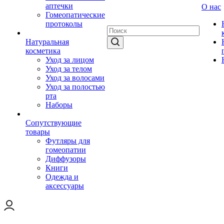
аптечки
О нас
Гомеопатические
протоколы
Натуральная
косметика
Уход за лицом
Уход за телом
Уход за волосами
Уход за полостью
рта
Наборы
Сопутствующие
товары
Футляры для
гомеопатии
Диффузоры
Книги
Одежда и
аксессуары