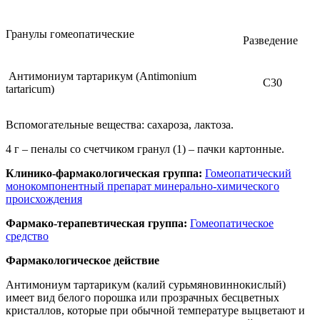
Гранулы гомеопатические
Разведение
Антимониум тартарикум (Antimonium
C30
tartaricum)
Вспомогательные вещества: сахароза, лактоза.
4 г – пеналы со счетчиком гранул (1) – пачки картонные.
Клинико-фармакологическая группа:
Гомеопатический
монокомпонентный препарат минерально-химического
происхождения
Фармако-терапевтическая группа:
Гомеопатическое
средство
Фармакологическое действие
Антимониум тартарикум (калий сурьмяновиннокислый)
имеет вид белого порошка или прозрачных бесцветных
кристаллов, которые при обычной температуре выцветают и