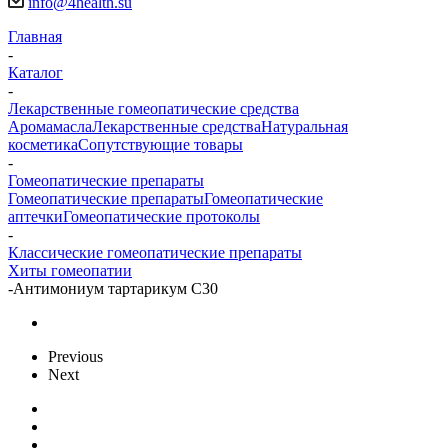
info@4health.su
Главная
-
Каталог
-
Лекарственные гомеопатические средства
Аромамасла
Лекарственные средства
Натуральная
косметика
Сопутствующие товары
-
Гомеопатические препараты
Гомеопатические препараты
Гомеопатические
аптечки
Гомеопатические протоколы
-
Классические гомеопатические препараты
Хиты гомеопатии
-
Антимониум тартарикум С30
Previous
Next