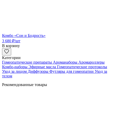
Комбо «Сон и Бодрость»
3 680
₽
/шт
В корзину
Категории
Гомеопатические препараты
Ароманаборы
Аромароллеры
Комбо-наборы
Эфирные масла
Гомеопатические протоколы
Уход за лицом
Диффузоры
Футляры для гомеопатии
Уход за
телом
Рекомендованные товары