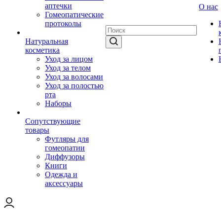
аптечки
О нас
Гомеопатические
протоколы
Натуральная
косметика
Уход за лицом
Уход за телом
Уход за волосами
Уход за полостью
рта
Наборы
Сопутствующие
товары
Футляры для
гомеопатии
Диффузоры
Книги
Одежда и
аксессуары