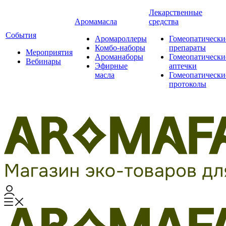
Лекарственные
Аромамасла
средства
События
Аромароллеры
Гомеопатически
Комбо-наборы
препараты
Мероприятия
Ароманаборы
Гомеопатически
Вебинары
Эфирные
аптечки
масла
Гомеопатически
протоколы