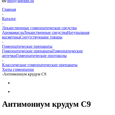
info@4health.su
Главная
-
Каталог
-
Лекарственные гомеопатические средства
Аромамасла
Лекарственные средства
Натуральная
косметика
Сопутствующие товары
-
Гомеопатические препараты
Гомеопатические препараты
Гомеопатические
аптечки
Гомеопатические протоколы
-
Классические гомеопатические препараты
Хиты гомеопатии
-
Антимониум крудум С9
Антимониум крудум С9