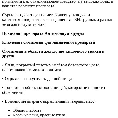
применяли как отхаркивающее средство, а в высоких дозах в
качестве рвотного препарата.
Сурьма воздействует на метаболизм углеводов и
катехоламинов, вступая в соединения с SH-группами разных
энзимов и глутатионом.
Показания препарата Антимониум крудум
Ключевые симптомы для назначения препарата
Симптомы в области желудочно-кишечного тракта и
други
е
• Язык, покрытый толстым налётом беловатого цвета,
напоминающим молоко или мел.
• Отрыжка со вкусом съеденной пищи.
• Тошнота и обильная рвота пищей, которая не приносит
облегчения.
• Водянистая диарея с вкраплениями твёрдых масс.
Общая слабость.
Красные веки, красные глаза.