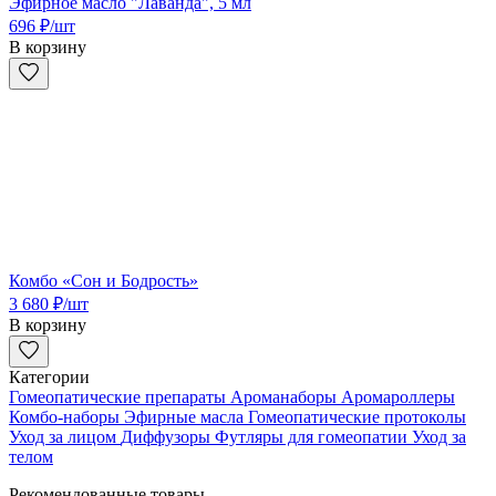
Эфирное масло "Лаванда", 5 мл
696
₽
/шт
В корзину
Комбо «Сон и Бодрость»
3 680
₽
/шт
В корзину
Категории
Гомеопатические препараты
Ароманаборы
Аромароллеры
Комбо-наборы
Эфирные масла
Гомеопатические протоколы
Уход за лицом
Диффузоры
Футляры для гомеопатии
Уход за
телом
Рекомендованные товары