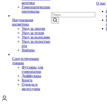
аптечки
О нас
Гомеопатические
протоколы
Натуральная
косметика
Уход за лицом
Уход за телом
Уход за волосами
Уход за полостью
рта
Наборы
Сопутствующие
товары
Футляры для
гомеопатии
Диффузоры
Книги
Одежда и
аксессуары