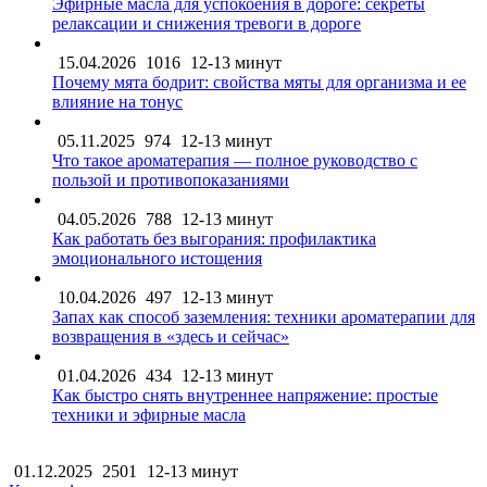
Эфирные масла для успокоения в дороге: секреты
релаксации и снижения тревоги в дороге
15.04.2026
1016
12-13 минут
Почему мята бодрит: свойства мяты для организма и ее
влияние на тонус
05.11.2025
974
12-13 минут
Что такое ароматерапия — полное руководство с
пользой и противопоказаниями
04.05.2026
788
12-13 минут
Как работать без выгорания: профилактика
эмоционального истощения
10.04.2026
497
12-13 минут
Запах как способ заземления: техники ароматерапии для
возвращения в «здесь и сейчас»
01.04.2026
434
12-13 минут
Как быстро снять внутреннее напряжение: простые
техники и эфирные масла
01.12.2025
2501
12-13 минут