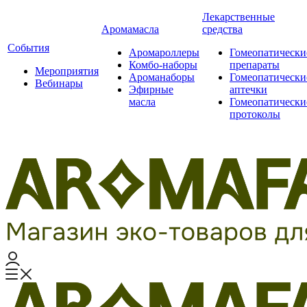
Лекарственные
Аромамасла
средства
События
Аромароллеры
Гомеопатически
Комбо-наборы
препараты
Мероприятия
Ароманаборы
Гомеопатически
Вебинары
Эфирные
аптечки
масла
Гомеопатически
протоколы