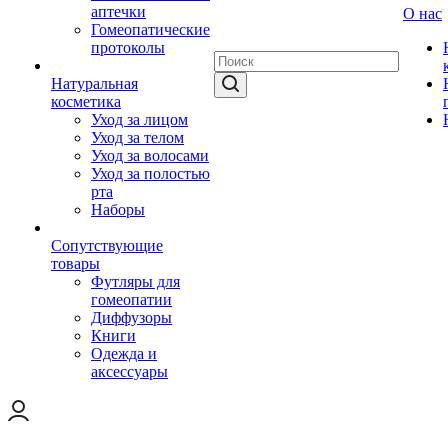
аптечки
О нас
Гомеопатические
протоколы
Натуральная
косметика
Уход за лицом
Уход за телом
Уход за волосами
Уход за полостью
рта
Наборы
Сопутствующие
товары
Футляры для
гомеопатии
Диффузоры
Книги
Одежда и
аксессуары