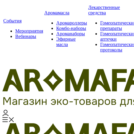
Лекарственные
Аромамасла
средства
События
Аромароллеры
Гомеопатически
Комбо-наборы
препараты
Мероприятия
Ароманаборы
Гомеопатически
Вебинары
Эфирные
аптечки
масла
Гомеопатически
протоколы