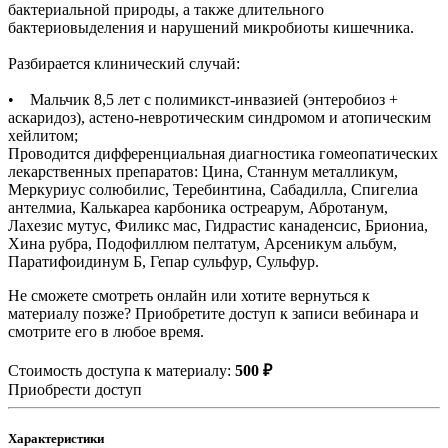
бактериальной природы, а также длительного
бактериовыделения и нарушений микробиоты кишечника.
Разбирается клинический случай:
• Мальчик 8,5 лет с полимикст-инвазией (энтеробиоз +
аскаридоз), астено-невротическим синдромом и атопическим
хейлитом;
Проводится дифференциальная диагностика гомеопатических
лекарственных препаратов: Цина, Станнум металликум,
Меркуриус солюбилис, Теребинтина, Сабадилла, Спигелиа
антелмиа, Калькареа карбоника остреарум, Абротанум,
Лахезис мутус, Филикс мас, Гидрастис канаденсис, Бриониа,
Хина рубра, Подофиллюм пелтатум, Арсеникум альбум,
Паратифоидинум Б, Гепар сульфур, Сульфур.
Не сможете смотреть онлайн или хотите вернуться к
материалу позже? Приобретите доступ к записи вебинара и
смотрите его в любое время.
Стоимость доступа к материалу:
500 ₽
Приобрести доступ
Характеристики