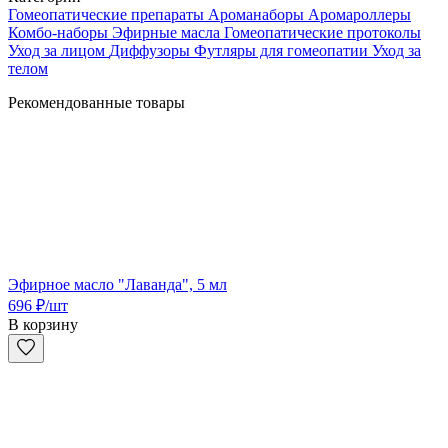
Гомеопатические препараты
Ароманаборы
Аромароллеры
Комбо-наборы
Эфирные масла
Гомеопатические протоколы
Уход за лицом
Диффузоры
Футляры для гомеопатии
Уход за
телом
Рекомендованные товары
Эфирное масло "Лаванда", 5 мл
696
₽
/шт
В корзину