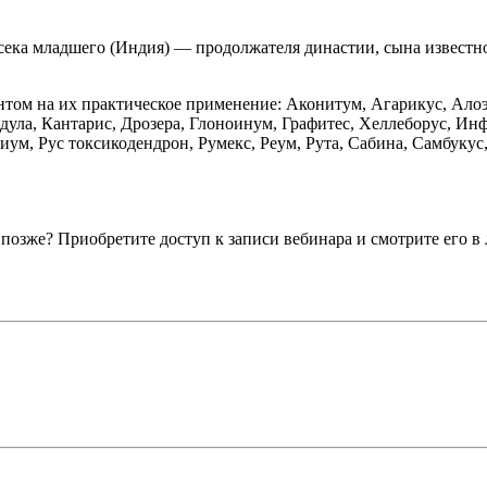
ека младшего (Индия) — продолжателя династии, сына известног
нтом на их практическое применение: Аконитум, Агарикус, Ал
ндула, Кантарис, Дрозера, Глоноинум, Графитес, Хеллеборус, И
ум, Рус токсикодендрон, Румекс, Реум, Рута, Сабина, Самбукус
 позже? Приобретите доступ к записи вебинара и смотрите его в