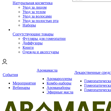
Натуральная косметика
Уход за лицом
Уход за телом
Уход за волосами
Уход за полостью рта
Наборы
Сопутствующие товары
Футляры для гомеопатии
Диффузоры
Книги
Одежда и аксессуары
Аромамасла
Лекарственные средс
События
Аромароллеры
Гомеопатическ
Мероприятия
Комбо-наборы
Гомеопатическ
Вебинары
Ароманаборы
Гомеопатическ
Эфирные масла