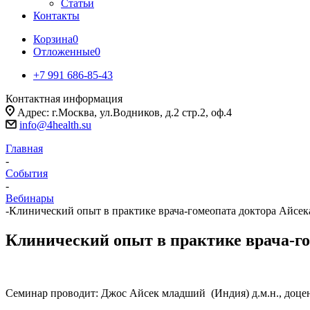
Статьи
Контакты
Корзина
0
Отложенные
0
+7 991 686-85-43
Контактная информация
Адрес: г.Москва, ул.Водников, д.2 стр.2, оф.4
info@4health.su
Главная
-
События
-
Вебинары
-
Клинический опыт в практике врача-гомеопата доктора Айсек
Клинический опыт в практике врача-го
Семинар проводит: Джос Айсек младший (Индия) д.м.н., доцен