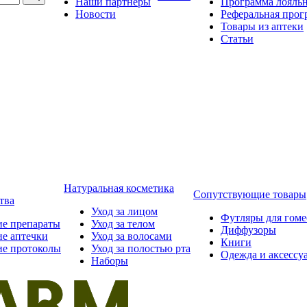
Наши партнёры
Программа лояль
Новости
Реферальная прог
Товары из аптеки
Статьи
Натуральная косметика
Сопутствующие товары
тва
Уход за лицом
Футляры для гом
ие препараты
Уход за телом
Диффузоры
ие аптечки
Уход за волосами
Книги
ие протоколы
Уход за полостью рта
Одежда и аксессу
Наборы