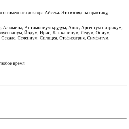
о гомеопата доктора Айсека. Это взгляд на практику,
оэ, Алюмина, Антимониум крудум, Апис, Аргентум нитрикум,
нфлуензинум, Йодум, Ирис, Лак канинум, Ледум, Опиум,
, Секале, Селениум, Силицеа, Стафизагрия, Симфитум,
 любое время.