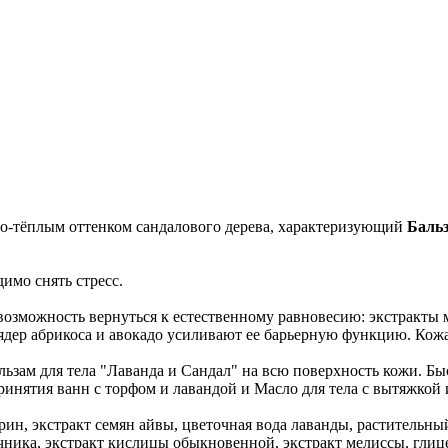
то-тёплым оттенком сандалового дерева, характеризующий
Бальз
имо снять стресс.
возможность вернуться к естественному равновесию: экстракт
ядер абрикоса и авокадо усиливают ее барьерную функцию. Кожа
ьзам для тела "Лаванда и Сандал" на всю поверхность кожи. Бы
ринятия ванн с торфом и лавандой и Mасло для тела с вытяжкой 
ерин, экстракт семян айвы, цветочная вода лаванды, растительны
ечника, экстракт кислицы обыкновенной, экстракт мелиссы, глиц