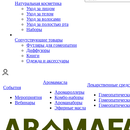
Натуральная косметика
Уход за лицом
Уход за телом
Уход за волосами
Уход за полостью рта
Наборы
Сопутствующие товары
Футляры для гомеопатии
Диффузоры
Книги
Одежда и аксессуары
Аромамасла
Лекарственные средс
События
Аромароллеры
Гомеопатическ
Мероприятия
Комбо-наборы
Гомеопатическ
Вебинары
Ароманаборы
Гомеопатическ
Эфирные масла