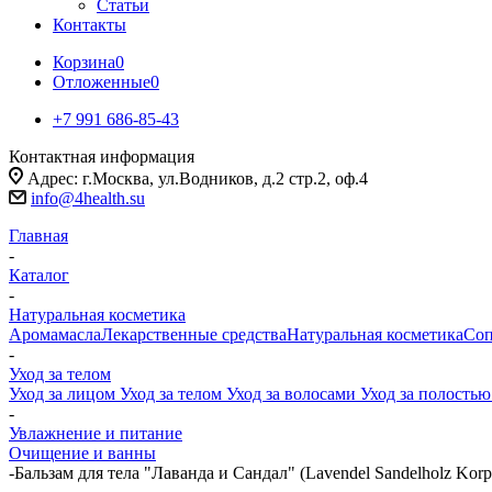
Статьи
Контакты
Корзина
0
Отложенные
0
+7 991 686-85-43
Контактная информация
Адрес: г.Москва, ул.Водников, д.2 стр.2, оф.4
info@4health.su
Главная
-
Каталог
-
Натуральная косметика
Аромамасла
Лекарственные средства
Натуральная косметика
Соп
-
Уход за телом
Уход за лицом
Уход за телом
Уход за волосами
Уход за полостью
-
Увлажнение и питание
Очищение и ванны
-
Бальзам для тела "Лаванда и Сандал" (Lavendel Sandelholz Korp