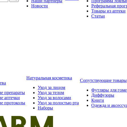
Наши партнёры
Программа лояль
Новости
Реферальная прог
Товары из аптеки
Статьи
Натуральная косметика
Сопутствующие товары
тва
Уход за лицом
Футляры для гом
ие препараты
Уход за телом
Диффузоры
ие аптечки
Уход за волосами
Книги
ие протоколы
Уход за полостью рта
Одежда и аксессу
Наборы