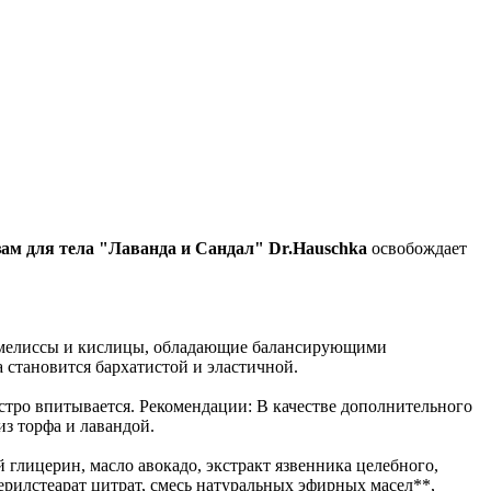
ам для тела "Лаванда и Сандал" Dr.Hauschka
освобождает
ы мелиссы и кислицы, обладающие балансирующими
 становится бархатистой и эластичной.
стро впитывается. Рекомендации: В качестве дополнительного
из торфа и лавандой.
й глицерин, масло авокадо, экстракт язвенника целебного,
ерилстеарат цитрат, смесь натуральных эфирных масел**,