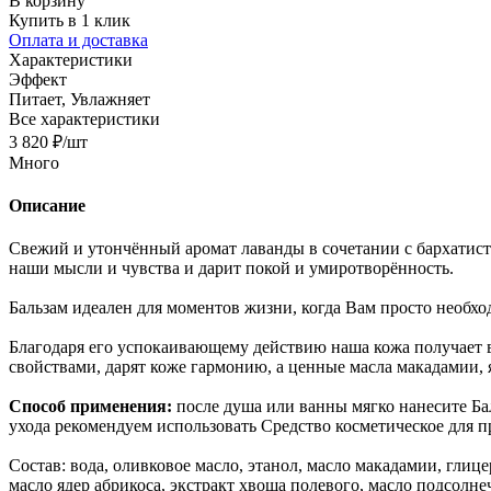
В корзину
Купить в 1 клик
Оплата и доставка
Характеристики
Эффект
Питает, Увлажняет
Все характеристики
3 820
₽
/шт
Много
Описание
Свежий и утончённый аромат лаванды в сочетании с бархатис
наши мысли и чувства и дарит покой и умиротворённость.
Бальзам идеален для моментов жизни, когда Вам просто необход
Благодаря его успокаивающему действию наша кожа получает 
свойствами, дарят коже гармонию, а ценные масла макадамии, 
Способ применения:
после душа или ванны мягко нанесите Бал
ухода рекомендуем использовать Cредство косметическое для п
Состав: вода, оливковое масло, этанол, масло макадамии, глиц
масло ядер абрикоса, экстракт хвоща полевого, масло подсолн