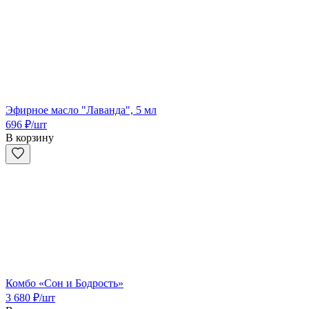
Эфирное масло "Лаванда", 5 мл
696
₽
/шт
В корзину
Комбо «Сон и Бодрость»
3 680
₽
/шт