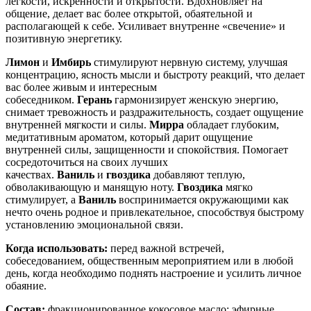
легкости, искренности и открытости. Вдохновляет на
общение, делает вас более открытой, обаятельной и
располагающей к себе. Усиливает внутренне «свечение» и
позитивную энергетику.
Лимон
и
Имбирь
стимулируют нервную систему, улучшая
концентрацию, ясность мысли и быстроту реакций, что делает
вас более живым и интересным
собеседником.
Герань
гармонизирует женскую энергию,
снимает тревожность и раздражительность, создает ощущение
внутренней мягкости и силы.
Мирра
обладает глубоким,
медитативным ароматом, который дарит ощущение
внутренней силы, защищенности и спокойствия. Помогает
сосредоточиться на своих лучших
качествах.
Ваниль
и
гвоздика
добавляют теплую,
обволакивающую и манящую ноту.
Гвоздика
мягко
стимулирует, а
Ваниль
воспринимается окружающими как
нечто очень родное и привлекательное, способствуя быстрому
установлению эмоциональной связи.
Когда использовать:
перед важной встречей,
собеседованием, общественным мероприятием или в любой
день, когда необходимо поднять настроение и усилить личное
обаяние.
Состав:
фракционированное кокосовое масло; эфирные