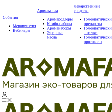
Лекарственные
Аромамасла
средства
События
Аромароллеры
Гомеопатически
Комбо-наборы
препараты
Мероприятия
Ароманаборы
Гомеопатически
Вебинары
Эфирные
аптечки
масла
Гомеопатически
протоколы