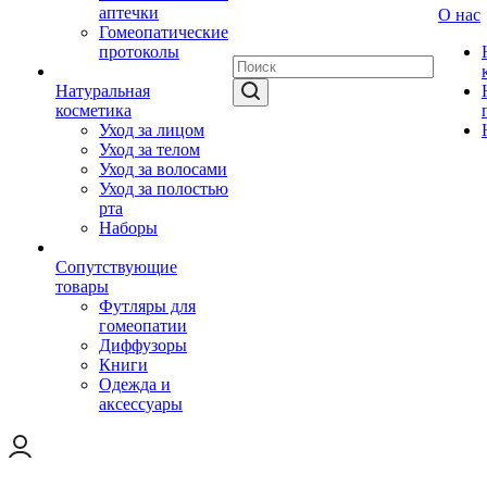
аптечки
О нас
Гомеопатические
протоколы
Натуральная
косметика
Уход за лицом
Уход за телом
Уход за волосами
Уход за полостью
рта
Наборы
Сопутствующие
товары
Футляры для
гомеопатии
Диффузоры
Книги
Одежда и
аксессуары