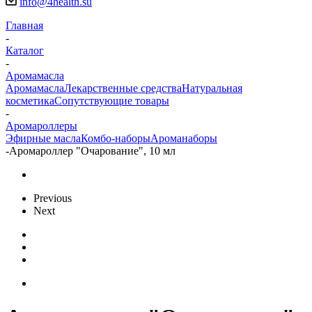
info@4health.su
Главная
-
Каталог
-
Аромамасла
Аромамасла
Лекарственные средства
Натуральная
косметика
Сопутствующие товары
-
Аромароллеры
Эфирные масла
Комбо-наборы
Ароманаборы
-
Аромароллер "Очарование", 10 мл
Previous
Next