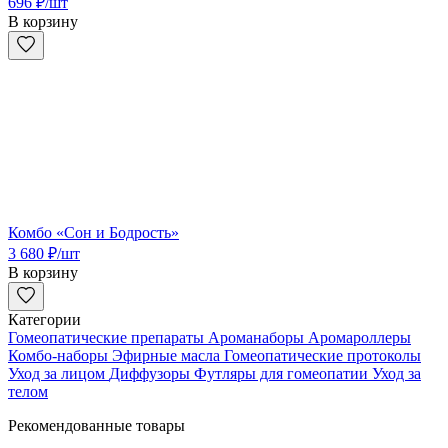
696
₽
/шт
В корзину
Комбо «Сон и Бодрость»
3 680
₽
/шт
В корзину
Категории
Гомеопатические препараты
Ароманаборы
Аромароллеры
Комбо-наборы
Эфирные масла
Гомеопатические протоколы
Уход за лицом
Диффузоры
Футляры для гомеопатии
Уход за
телом
Рекомендованные товары