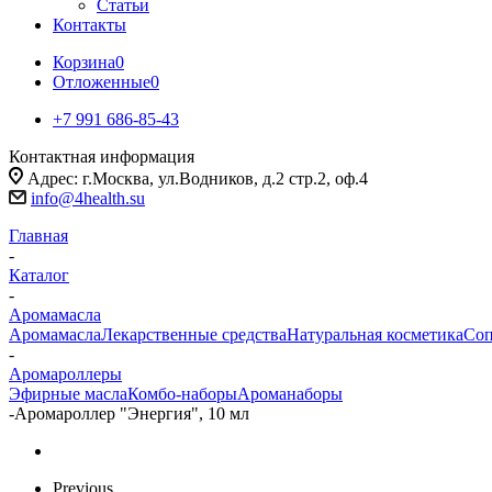
Статьи
Контакты
Корзина
0
Отложенные
0
+7 991 686-85-43
Контактная информация
Адрес: г.Москва, ул.Водников, д.2 стр.2, оф.4
info@4health.su
Главная
-
Каталог
-
Аромамасла
Аромамасла
Лекарственные средства
Натуральная косметика
Соп
-
Аромароллеры
Эфирные масла
Комбо-наборы
Ароманаборы
-
Аромароллер "Энергия", 10 мл
Previous