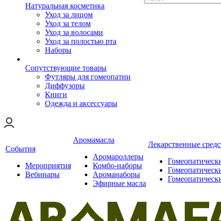
Натуральная косметика
Уход за лицом
Уход за телом
Уход за волосами
Уход за полостью рта
Наборы
Сопутствующие товары
Футляры для гомеопатии
Диффузоры
Книги
Одежда и аксессуары
Аромамасла
Лекарственные средс
События
Аромароллеры
Гомеопатическ
Мероприятия
Комбо-наборы
Гомеопатическ
Вебинары
Ароманаборы
Гомеопатическ
Эфирные масла