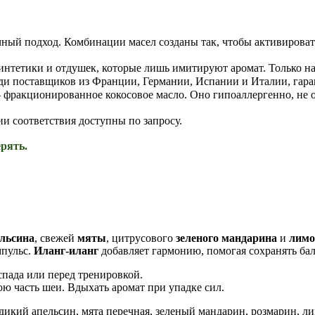
ный подход. Комбинации масел созданы так, чтобы активировать
интетики и отдушек, которые лишь имитируют аромат. Только н
ди поставщиков из Франции, Германии, Испании и Италии, гара
фракционированное кокосовое масло. Оно гипоаллергенно, не ок
ии соответствия доступны по запросу.
рять.
ельсина
, свежей
мяты
, цитрусового
зеленого мандарина
и
лимо
мпульс.
Иланг-иланг
добавляет гармонию, помогая сохранять ба
спада или перед тренировкой.
юю часть шеи. Вдыхать аромат при упадке сил.
икий апельсин, мята перечная, зеленый мандарин, розмарин, лим