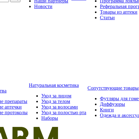
Наши партнёры
Программа лояль
Новости
Реферальная прог
Товары из аптеки
Статьи
Натуральная косметика
Сопутствующие товары
тва
Уход за лицом
Футляры для гом
ие препараты
Уход за телом
Диффузоры
ие аптечки
Уход за волосами
Книги
ие протоколы
Уход за полостью рта
Одежда и аксессу
Наборы