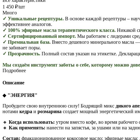
Все характеристики
1 450
₽
/шт
Много
✓ Уникальные рецептуры.
В основе каждой рецептуры – науч
эффективнее аналогов.
✓ 100% эфирные масла терапевтического класса.
Никакой с
✓ Сертифицированный импорт.
Мы работаем с лидерами сре
✓ Премиальная база.
Вместо дешевого минерального масла — 
не забивает поры.
✓ Прозрачность.
Полный состав указан на этикетке. Декларац
Мы создаём инструмент заботы о себе, которому можно дове
Подробнее
Описание
◆
"ЭНЕРГИЯ"
Пробудите свою внутреннюю силу! Бодрящий микс
дикого ап
нотами
кедра
и
розмарина
создает мощный энергетический и
🔸
Когда использовать:
утром вместо кофе, во время рабочего 
🔸
Как применять:
нанести на запястья, за ушами или на задн
Состав:
фракционированное кокосовое масло; эфирные масла: д