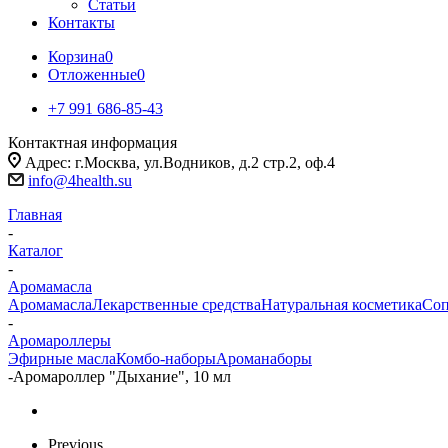
Статьи
Контакты
Корзина
0
Отложенные
0
+7 991 686-85-43
Контактная информация
Адрес: г.Москва, ул.Водников, д.2 стр.2, оф.4
info@4health.su
Главная
-
Каталог
-
Аромамасла
Аромамасла
Лекарственные средства
Натуральная косметика
Соп
-
Аромароллеры
Эфирные масла
Комбо-наборы
Ароманаборы
-
Аромароллер "Дыхание", 10 мл
Previous