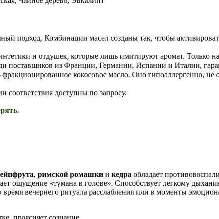
мская, Чайное дерево, Эвкалипт
ный подход. Комбинации масел созданы так, чтобы активировать
интетики и отдушек, которые лишь имитируют аромат. Только н
ди поставщиков из Франции, Германии, Испании и Италии, гара
фракционированное кокосовое масло. Оно гипоаллергенно, не ок
ии соответствия доступны по запросу.
рять.
рейпфрута
,
римской ромашки
и
кедра
обладает противовоспал
ает ощущение «тумана в голове». Способствует легкому дыхани
 время вечернего ритуала расслабления или в моменты эмоцион
ке, проясняет сознание.