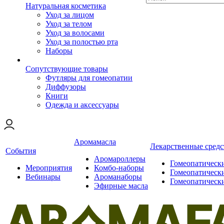
Натуральная косметика
Уход за лицом
Уход за телом
Уход за волосами
Уход за полостью рта
Наборы
Сопутствующие товары
Футляры для гомеопатии
Диффузоры
Книги
Одежда и аксессуары
Аромамасла
Лекарственные средс
События
Аромароллеры
Гомеопатическ
Мероприятия
Комбо-наборы
Гомеопатическ
Вебинары
Ароманаборы
Гомеопатическ
Эфирные масла