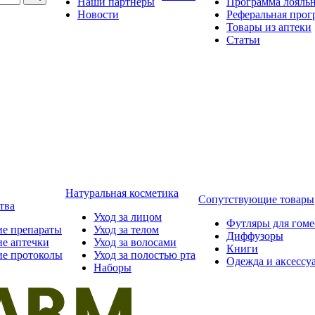
Наши партнёры
Программа лояль
Новости
Реферальная прог
Товары из аптеки
Статьи
Натуральная косметика
Сопутствующие товары
тва
Уход за лицом
Футляры для гом
ие препараты
Уход за телом
Диффузоры
ие аптечки
Уход за волосами
Книги
ие протоколы
Уход за полостью рта
Одежда и аксессу
Наборы