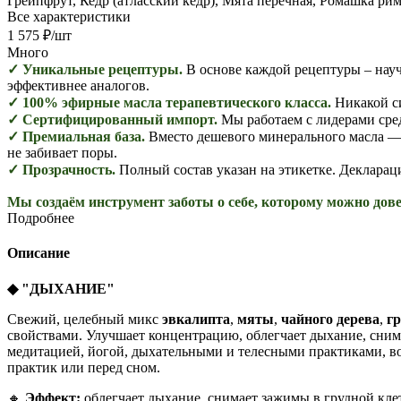
Грейпфрут, Кедр (атласский кедр), Мята перечная, Ромашка ри
Все характеристики
1 575
₽
/шт
Много
✓ Уникальные рецептуры.
В основе каждой рецептуры – науч
эффективнее аналогов.
✓ 100% эфирные масла терапевтического класса.
Никакой с
✓ Сертифицированный импорт.
Мы работаем с лидерами сре
✓ Премиальная база.
Вместо дешевого минерального масла — 
не забивает поры.
✓ Прозрачность.
Полный состав указан на этикетке. Декларац
Мы создаём инструмент заботы о себе, которому можно дове
Подробнее
Описание
◆
"ДЫХАНИЕ"
Свежий, целебный микс
эвкалипта
,
мяты
,
чайного дерева
,
г
свойствами. Улучшает концентрацию, облегчает дыхание, сним
медитацией, йогой, дыхательными и телесными практиками, во
практик или перед сном.
🔸
Эффект:
облегчает дыхание, снимает зажимы в грудной клет